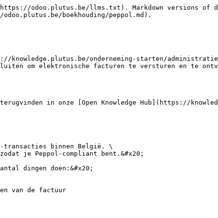
https://odoo.plutus.be/llms.txt). Markdown versions of d
/odoo.plutus.be/boekhouding/peppol.md).

://knowledge.plutus.be/onderneming-starten/administratie
luiten om elektronische facturen te versturen en te ontv
terugvinden in onze [Open Knowledge Hub](https://knowled
-transacties binnen België. \

zodat je Peppol-compliant bent.&#x20;

antal dingen doen:&#x20;

en van de factuur
