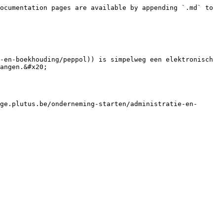
ocumentation pages are available by appending `.md` to 
-en-boekhouding/peppol)) is simpelweg een elektronisch 
angen.&#x20;

ge.plutus.be/onderneming-starten/administratie-en-