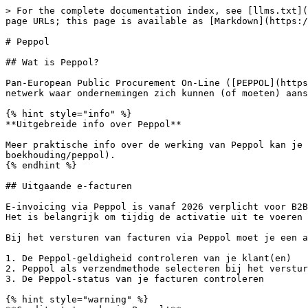
> For the complete documentation index, see [llms.txt](
page URLs; this page is available as [Markdown](https:/
# Peppol

## Wat is Peppol?

Pan-European Public Procurement On-Line ([PEPPOL](https
netwerk waar ondernemingen zich kunnen (of moeten) aans
{% hint style="info" %}

**Uitgebreide info over Peppol**

Meer praktische info over de werking van Peppol kan je 
boekhouding/peppol).

{% endhint %}

## Uitgaande e-facturen

E-invoicing via Peppol is vanaf 2026 verplicht voor B2B
Het is belangrijk om tijdig de activatie uit te voeren 
Bij het versturen van facturen via Peppol moet je een a
1. De Peppol-geldigheid controleren van je klant(en)

2. Peppol als verzendmethode selecteren bij het verstur
3. De Peppol-status van je facturen controleren

{% hint style="warning" %}
