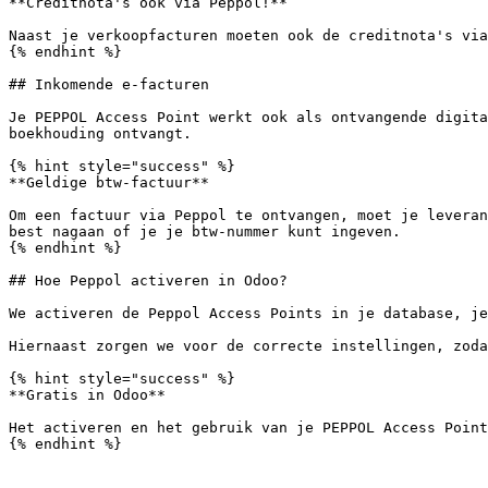
**Creditnota's ook via Peppol!**

Naast je verkoopfacturen moeten ook de creditnota's via
{% endhint %}

## Inkomende e-facturen

Je PEPPOL Access Point werkt ook als ontvangende digita
boekhouding ontvangt.

{% hint style="success" %}

**Geldige btw-factuur**

Om een factuur via Peppol te ontvangen, moet je leveran
best nagaan of je je btw-nummer kunt ingeven.

{% endhint %}

## Hoe Peppol activeren in Odoo?

We activeren de Peppol Access Points in je database, je
Hiernaast zorgen we voor de correcte instellingen, zoda
{% hint style="success" %}

**Gratis in Odoo**

Het activeren en het gebruik van je PEPPOL Access Point