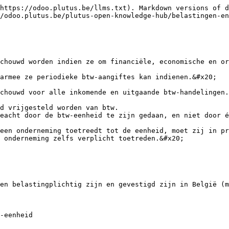
https://odoo.plutus.be/llms.txt). Markdown versions of d
/odoo.plutus.be/plutus-open-knowledge-hub/belastingen-en
chouwd worden indien ze om financiële, economische en or
armee ze periodieke btw-aangiftes kan indienen.&#x20;

chouwd voor alle inkomende en uitgaande btw-handelingen.
d vrijgesteld worden van btw.

eacht door de btw-eenheid te zijn gedaan, en niet door é
een onderneming toetreedt tot de eenheid, moet zij in pr
 onderneming zelfs verplicht toetreden.&#x20;

en belastingplichtig zijn en gevestigd zijn in België (m
-eenheid
