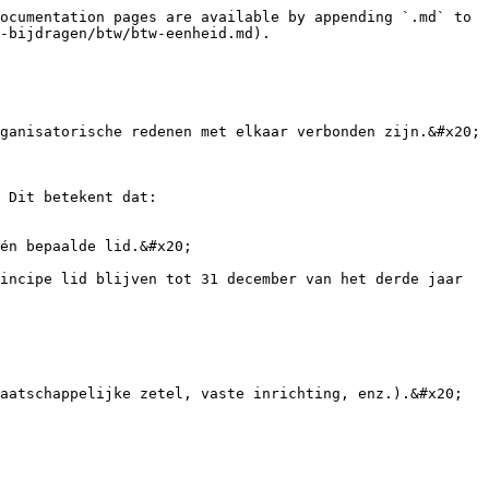
ocumentation pages are available by appending `.md` to 
-bijdragen/btw/btw-eenheid.md).

ganisatorische redenen met elkaar verbonden zijn.&#x20;

 Dit betekent dat:

én bepaalde lid.&#x20;

incipe lid blijven tot 31 december van het derde jaar 
aatschappelijke zetel, vaste inrichting, enz.).&#x20;
