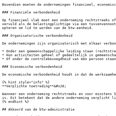
Bovendien moeten de ondernemingen financieel, economisc
### Financiële verbondenheid

Op financieel vlak moet een onderneming rechtstreeks of
vervuld als de belastingplichtige via een tussenvennoot
opteren om lid te worden van de btw-eenheid.

### Organisatorische verbondenheid

De ondernemingen zijn organisatorisch met elkaar verbon
* Onder een gemeenschappelijke leiding staan (rechtstre
* Hun activiteiten geheel of gedeeltelijk in gemeenscha
* Of onder de controlebevoegdheid van één persoon staan
### Economische verbondenheid

De economische verbondenheid houdt in dat de werkzaamhe
{% hint style="info" %}

**Verplichte toetreding**&#x20;

Wanneer een onderneming rechtstreeks en voor minstens 5
is. Dit betekent dat de andere onderneming verplicht li
{% endhint %}

## Akkoord van de btw-administratie
