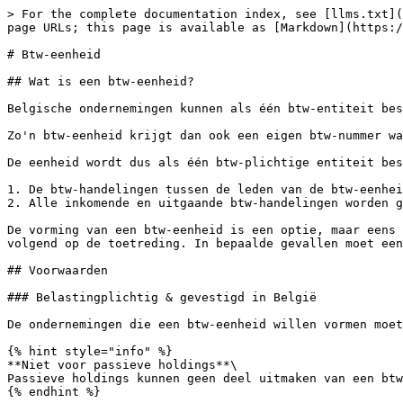
> For the complete documentation index, see [llms.txt](
page URLs; this page is available as [Markdown](https:/
# Btw-eenheid

## Wat is een btw-eenheid?

Belgische ondernemingen kunnen als één btw-entiteit bes
Zo'n btw-eenheid krijgt dan ook een eigen btw-nummer wa
De eenheid wordt dus als één btw-plichtige entiteit bes
1. De btw-handelingen tussen de leden van de btw-eenhei
2. Alle inkomende en uitgaande btw-handelingen worden g
De vorming van een btw-eenheid is een optie, maar eens 
volgend op de toetreding. In bepaalde gevallen moet een
## Voorwaarden

### Belastingplichtig & gevestigd in België

De ondernemingen die een btw-eenheid willen vormen moet
{% hint style="info" %}

**Niet voor passieve holdings**\

Passieve holdings kunnen geen deel uitmaken van een btw
{% endhint %}
