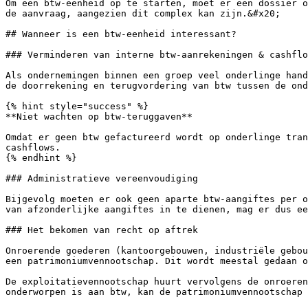
Om een btw-eenheid op te starten, moet er een dossier o
de aanvraag, aangezien dit complex kan zijn.&#x20;

## Wanneer is een btw-eenheid interessant?

### Verminderen van interne btw-aanrekeningen & cashflo
Als ondernemingen binnen een groep veel onderlinge hand
de doorrekening en terugvordering van btw tussen de ond
{% hint style="success" %}

**Niet wachten op btw-teruggaven**

Omdat er geen btw gefactureerd wordt op onderlinge tran
cashflows.

{% endhint %}

### Administratieve vereenvoudiging

Bijgevolg moeten er ook geen aparte btw-aangiftes per o
van afzonderlijke aangiftes in te dienen, mag er dus ee
### Het bekomen van recht op aftrek

Onroerende goederen (kantoorgebouwen, industriële gebou
een patrimoniumvennootschap. Dit wordt meestal gedaan o
De exploitatievennootschap huurt vervolgens de onroeren
onderworpen is aan btw, kan de patrimoniumvennootschap 