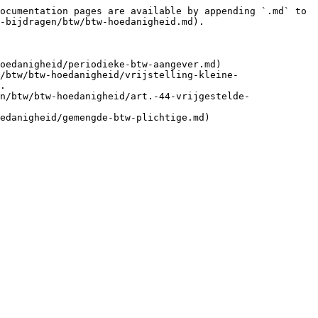
ocumentation pages are available by appending `.md` to 
-bijdragen/btw/btw-hoedanigheid.md).

oedanigheid/periodieke-btw-aangever.md)

/btw/btw-hoedanigheid/vrijstelling-kleine-
.

n/btw/btw-hoedanigheid/art.-44-vrijgestelde-