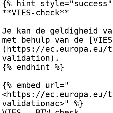
{% hint style="success" 
**VIES-check**

Je kan de geldigheid va
met behulp van de [VIES
(https://ec.europa.eu/t
validation).

{% endhint %}

{% embed url="
<https://ec.europa.eu/t
validationac>" %}

VIES - BTW-check
