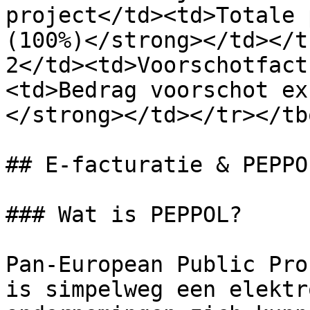
project</td><td>Totale 
(100%)</strong></td></t
2</td><td>Voorschotfact
<td>Bedrag voorschot ex
</strong></td></tr></tb
## E-facturatie & PEPPOL
### Wat is PEPPOL?

Pan-European Public Pro
is simpelweg een elektr