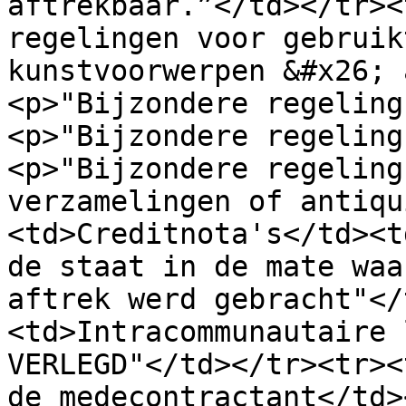
aftrekbaar.”</td></tr><
regelingen voor gebruik
kunstvoorwerpen &#x26; 
<p>"Bijzondere regeling
<p>"Bijzondere regeling
<p>"Bijzondere regeling
verzamelingen of antiqu
<td>Creditnota's</td><t
de staat in de mate waa
aftrek werd gebracht"</
<td>Intracommunautaire 
VERLEGD"</td></tr><tr><
de medecontractant</td>