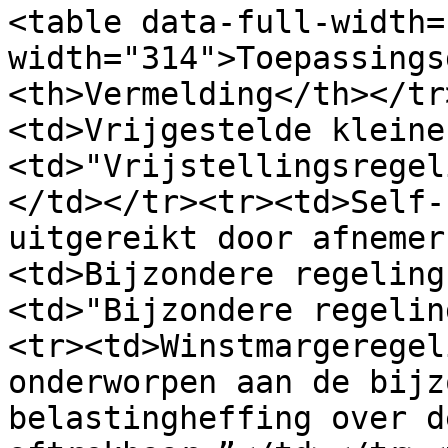
<table data-full-width=
width="314">Toepassings
<th>Vermelding</th></tr
<td>Vrijgestelde kleine
<td>"Vrijstellingsregel
</td></tr><tr><td>Self-
uitgereikt door afnemer
<td>Bijzondere regeling
<td>"Bijzondere regelin
<tr><td>Winstmargeregel
onderworpen aan de bijz
belastingheffing over d