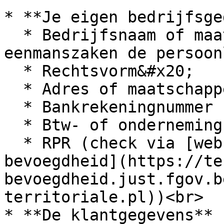
* **Je eigen bedrijfsge
  * Bedrijfsnaam of maatschappelijke naam (bij 
eenmanszaken de persoon
  * Rechtsvorm&#x20;

  * Adres of maatschappelijke zetel&#x20;

  * Bankrekeningnummer

  * Btw- of ondernemingsnummer

  * RPR (check via [website territoriale 
bevoegdheid](https://te
bevoegdheid.just.fgov.b
territoriale.pl))<br>

* **De klantgegevens**
