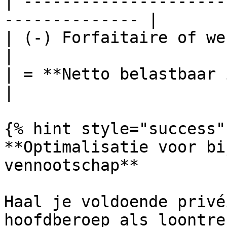
| ---------------------
-------------- |

| (-) Forfaitaire of werkelijke b
|

| = **Netto belastbaar inkomen**               
|

{% hint style="success" 
**Optimalisatie voor bi
vennootschap**

Haal je voldoende privé
hoofdberoep als loontre