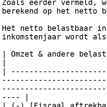
Zoals eerder vermeld, w
berekend op het netto b
Het netto belastbaar in
inkomstenjaar wordt als
| Omzet & andere belastbare opbrengsten                                                     
|

| ---------------------
-----------------------
-----------------------
---- |

| (-) [Fiscaal aftrekba