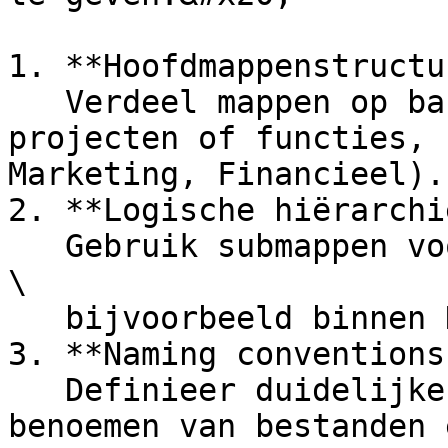
1. **Hoofdmappenstructu
   Verdeel mappen op basis van afdelingen, 
projecten of functies, 
Marketing, Financieel).

2. **Logische hiërarchie
   Gebruik submappen voor specifieke onderwerpen, 
\

   bijvoorbeeld binnen HR: "/HR/Rekrutering/2025".

3. **Naming conventions
   Definieer duidelijke afspraken voor het 
benoemen van bestanden 