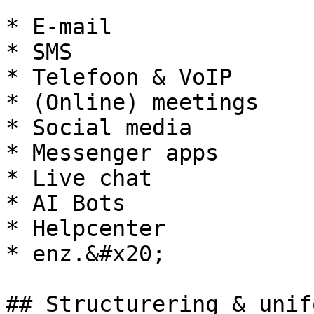
* E-mail

* SMS

* Telefoon & VoIP

* (Online) meetings

* Social media

* Messenger apps

* Live chat

* AI Bots

* Helpcenter

* enz.&#x20;

## Structurering & unif