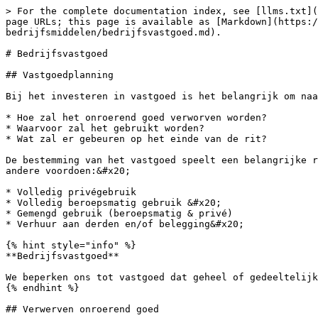
> For the complete documentation index, see [llms.txt](https://odoo.plutus.be/llms.txt). Markdown versions of documentation pages are available by appending `.md` to page URLs; this page is available as [Markdown](https://odoo.plutus.be/plutus-open-knowledge-hub/onderneming-runnen/investeringen-en-bedrijfsmiddelen/bedrijfsvastgoed.md).

# Bedrijfsvastgoed

## Vastgoedplanning

Bij het investeren in vastgoed is het belangrijk om naar de lange termijnplannen te kijken:&#x20;

* Hoe zal het onroerend goed verworven worden?
* Waarvoor zal het gebruikt worden?
* Wat zal er gebeuren op het einde van de rit?

De bestemming van het vastgoed speelt een belangrijke rol op vlak van financiering, beheer, fiscaliteit, overdrachten, enz. De volgende scenario's kunnen zich onder andere voordoen:&#x20;

* Volledig privégebruik
* Volledig beroepsmatig gebruik &#x20;
* Gemengd gebruik (beroepsmatig & privé)
* Verhuur aan derden en/of belegging&#x20;

{% hint style="info" %}
**Bedrijfsvastgoed**

We beperken ons tot vastgoed dat geheel of gedeeltelijk voor beroepsmatige doeleinden en/of voor het genereren van beroepsinkomsten gebruikt wordt.&#x20;
{% endhint %}

## Verwerven onroerend goed

Het verwerven van bedrijfsvastgoed kan in principe op verschillende manieren, namelijk door:&#x20;

* Aankoop privé
* Aankoop via de vennootschap&#x20;
* Gesplitste aankoop&#x20;
* Inbreng in een vennootschap
* Bouwen of oprichten

### Aankoop privé / via eenmanszaak

Werd het gebouw privé aangekocht maar geheel of gedeeltelijk beroepsmatig gebruikt in een eenmanszaak? Dan kunnen de kosten in aftrek gebracht worden bij volledig beroepsmatig gebruik. Gaat het om een onroerend goed dat gedeeltelijk privé gebruikt wordt? Dan moet de aftrek van de kosten beperkt worden tot het beroepsmatig gedeelte.&#x20;

Bij de aankoop van een gebouw ben je in principe registratierechten verschuldigd, in Vlaanderen is dit 12%.&#x20;

Gaat het echter om een nieuw gebouw, dan *kan* er btw aangerekend worden. Het standaard btw-tarief is 21%. De btw kan echter gerecupereerd worden naargelang het beroepsmatig gebruik, de [btw-hoedanigheid](/plutus-open-knowledge-hub/belastingen-en-bijdragen/btw/btw-hoedanigheid.md) en de activiteiten van je onderneming.

### Aankoop via vennootschap

Indien het onroerend goed dient voor het behouden of genereren van bedrijfsinkomsten, dan kunnen de kosten in principe ook in aftrek gebracht worden.&#x20;

Gaat het om gedeeltelijk beroepsmatig gebruik of bv. een woning die grotendeels of geheel privé wordt gebruikt, dan is het moeilijker om de kosten zomaar in te brengen en vergt dit een sterke onderbouwing.&#x20;

De vennootschap kan in principe een woning (gratis) ter beschikking stellen aan een bedrijfsleider als 'verloning' voor zijn prestaties, waarbij de bedrijfsleider wederom belast wordt op een voordeel van alle aard. Let wel op dat dit ook sterk moet gedocumenteerd en onderbouwd worden omwille van de bezoldigingstheorie.&#x20;

Bij de aankoop van een gebouw ben je in principe registratierechten verschuldigd, in Vlaanderen is dit 12%.&#x20;

Gaat het echter om een nieuw gebouw, dan *kan* er btw aangerekend worden. Het standaard btw-tarief is 21%. De btw kan echter gerecupereerd worden naargelang het beroepsmatig gebruik, de [btw-hoedanigheid](/plutus-open-knowledge-hub/belastingen-en-bijdr