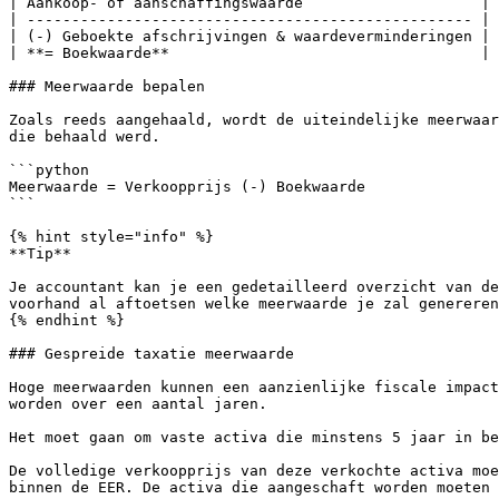
| Aankoop- of aanschaffingswaarde                    |

| -------------------------------------------------- |

| (-) Geboekte afschrijvingen & waardeverminderingen |

| **= Boekwaarde**                                   |

### Meerwaarde bepalen

Zoals reeds aangehaald, wordt de uiteindelijke meerwaar
die behaald werd.

```python

Meerwaarde = Verkoopprijs (-) Boekwaarde

```

{% hint style="info" %}

**Tip**

Je accountant kan je een gedetailleerd overzicht van de
voorhand al aftoetsen welke meerwaarde je zal genereren
{% endhint %}

### Gespreide taxatie meerwaarde

Hoge meerwaarden kunnen een aanzienlijke fiscale impact
worden over een aantal jaren.

Het moet gaan om vaste activa die minstens 5 jaar in be
De volledige verkoopprijs van deze verkochte activa moe
binnen de EER. De activa die aangeschaft worden moeten 