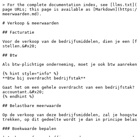
> For the complete documentation index, see [llms.txt](
page URLs; this page is available as [Markdown](https:/
meerwaarden.md).

# Verkoop & meerwaarden

## Facturatie

Voor de verkoop van de bedrijfsmiddelen, dien je een [f
stellen.&#x20;

## Btw

Als btw-plichtige onderneming, moet je ook btw aanreken
{% hint style="info" %}

**Btw bij overdracht bedrijfstak**

Gaat het om een gehele overdracht van een bedrijfstak? 
accountant.&#x20;

{% endhint %}

## Belastbare meerwaarde

Op de verkoop van deze bedrijfsmiddelen, zal je hoogstw
trekken, op dit gedeelte wordt je dan in principe belas
### Boekwaarde bepalen
