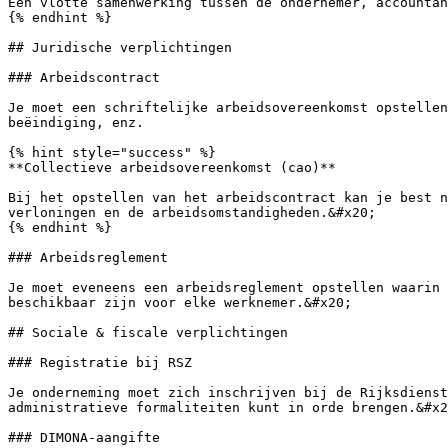
Een vlotte samenwerking tussen de ondernemer, accountan
{% endhint %}

## Juridische verplichtingen

### Arbeidscontract

Je moet een schriftelijke arbeidsovereenkomst opstellen
beëindiging, enz.

{% hint style="success" %}

**Collectieve arbeidsovereenkomst (cao)**

Bij het opstellen van het arbeidscontract kan je best n
verloningen en de arbeidsomstandigheden.&#x20;

{% endhint %}

### Arbeidsreglement

Je moet eveneens een arbeidsreglement opstellen waarin 
beschikbaar zijn voor elke werknemer.&#x20;

## Sociale & fiscale verplichtingen

### Registratie bij RSZ

Je onderneming moet zich inschrijven bij de Rijksdienst
administratieve formaliteiten kunt in orde brengen.&#x2
### DIMONA-aangifte
