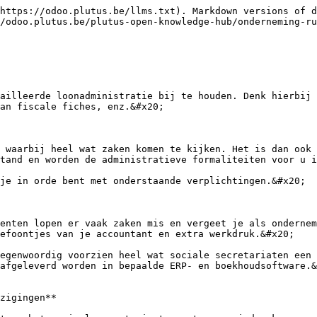
https://odoo.plutus.be/llms.txt). Markdown versions of d
/odoo.plutus.be/plutus-open-knowledge-hub/onderneming-ru
ailleerde loonadministratie bij te houden. Denk hierbij 
an fiscale fiches, enz.&#x20;

 waarbij heel wat zaken komen te kijken. Het is dan ook 
tand en worden de administratieve formaliteiten voor u i
je in orde bent met onderstaande verplichtingen.&#x20;

enten lopen er vaak zaken mis en vergeet je als ondernem
efoontjes van je accountant en extra werkdruk.&#x20;

egenwoordig voorzien heel wat sociale secretariaten een 
afgeleverd worden in bepaalde ERP- en boekhoudsoftware.&
zigingen**
