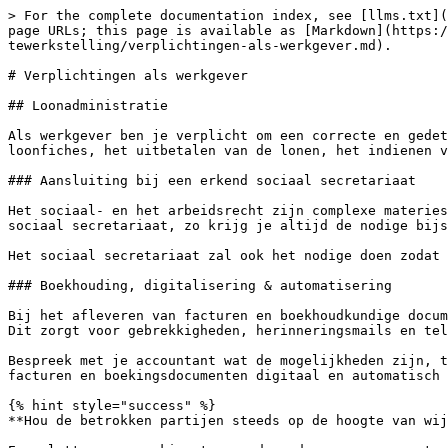
> For the complete documentation index, see [llms.txt](
page URLs; this page is available as [Markdown](https:/
tewerkstelling/verplichtingen-als-werkgever.md).

# Verplichtingen als werkgever

## Loonadministratie

Als werkgever ben je verplicht om een correcte en gedet
loonfiches, het uitbetalen van de lonen, het indienen v
### Aansluiting bij een erkend sociaal secretariaat

Het sociaal- en het arbeidsrecht zijn complexe materies
sociaal secretariaat, zo krijg je altijd de nodige bijs
Het sociaal secretariaat zal ook het nodige doen zodat 
### Boekhouding, digitalisering & automatisering

Bij het afleveren van facturen en boekhoudkundige docum
Dit zorgt voor gebrekkigheden, herinneringsmails en tel
Bespreek met je accountant wat de mogelijkheden zijn, t
facturen en boekingsdocumenten digitaal en automatisch 
{% hint style="success" %}

**Hou de betrokken partijen steeds op de hoogte van wij