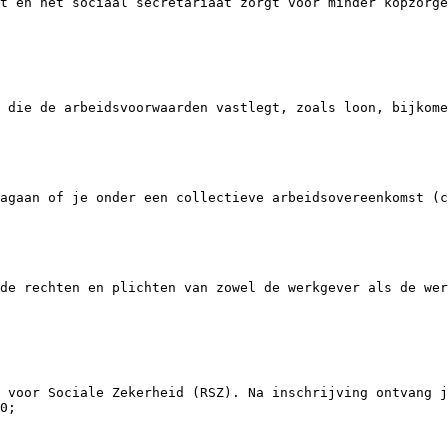
t en het sociaal secretariaat zorgt voor minder kopzorge
 die de arbeidsvoorwaarden vastlegt, zoals loon, bijkome
agaan of je onder een collectieve arbeidsovereenkomst (c
de rechten en plichten van zowel de werkgever als de wer
 voor Sociale Zekerheid (RSZ). Na inschrijving ontvang j
0;
