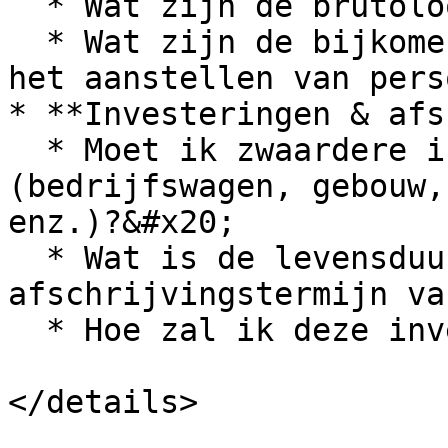
  * Wat zijn de brutoloonkosten?

  * Wat zijn de bijkomende kosten zoals RSZ bij 
het aanstellen van pers
* **Investeringen & afs
  * Moet ik zwaardere investeringen doen 
(bedrijfswagen, gebouw,
enz.)?&#x20;

  * Wat is de levensduur en de 
afschrijvingstermijn va
  * Hoe zal ik deze investeringen financieren?

</details>
