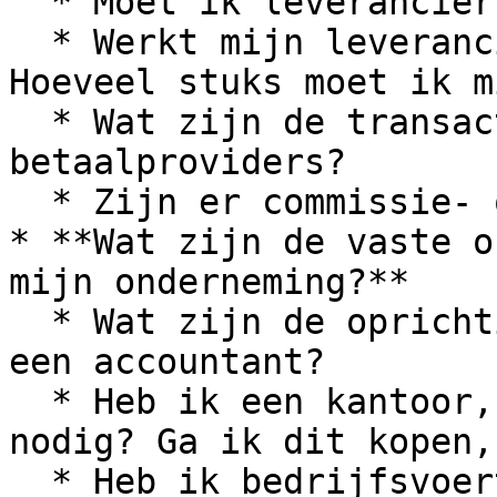
  * Moet ik leveranciers per bestelling betalen?

  * Werkt mijn leverancier met batchaankopen? 
Hoeveel stuks moet ik m
  * Wat zijn de transactiekosten van mijn 
betaalproviders?

  * Zijn er commissie- of affiliatiekosten?

* **Wat zijn de vaste o
mijn onderneming?**

  * Wat zijn de oprichtingskosten? Hoeveel kost 
een accountant?

  * Heb ik een kantoor, magazijn of dergelijke 
nodig? Ga ik dit kopen,
  * Heb ik bedrijfsvoertuigen nodig? Hoe zal ik 