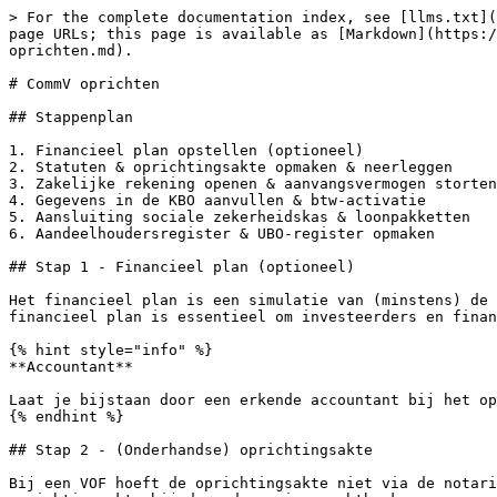
> For the complete documentation index, see [llms.txt](
page URLs; this page is available as [Markdown](https:/
oprichten.md).

# CommV oprichten

## Stappenplan

1. Financieel plan opstellen (optioneel)

2. Statuten & oprichtingsakte opmaken & neerleggen

3. Zakelijke rekening openen & aanvangsvermogen storten

4. Gegevens in de KBO aanvullen & btw-activatie

5. Aansluiting sociale zekerheidskas & loonpakketten

6. Aandeelhoudersregister & UBO-register opmaken

## Stap 1 - Financieel plan (optioneel)

Het financieel plan is een simulatie van (minstens) de 
financieel plan is essentieel om investeerders en finan
{% hint style="info" %}

**Accountant**

Laat je bijstaan door een erkende accountant bij het op
{% endhint %}

## Stap 2 - (Onderhandse) oprichtingsakte

Bij een VOF hoeft de oprichtingsakte niet via de notari