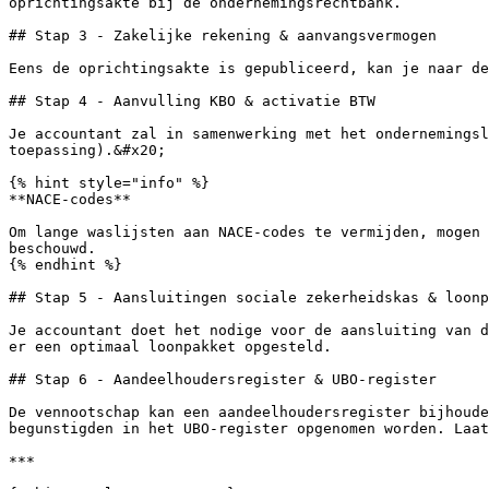
oprichtingsakte bij de ondernemingsrechtbank.

## Stap 3 - Zakelijke rekening & aanvangsvermogen

Eens de oprichtingsakte is gepubliceerd, kan je naar de
## Stap 4 - Aanvulling KBO & activatie BTW

Je accountant zal in samenwerking met het ondernemingsl
toepassing).&#x20;

{% hint style="info" %}

**NACE-codes**

Om lange waslijsten aan NACE-codes te vermijden, mogen 
beschouwd.

{% endhint %}

## Stap 5 - Aansluitingen sociale zekerheidskas & loonp
Je accountant doet het nodige voor de aansluiting van d
er een optimaal loonpakket opgesteld.

## Stap 6 - Aandeelhoudersregister & UBO-register

De vennootschap kan een aandeelhoudersregister bijhoude
begunstigden in het UBO-register opgenomen worden. Laat
***
