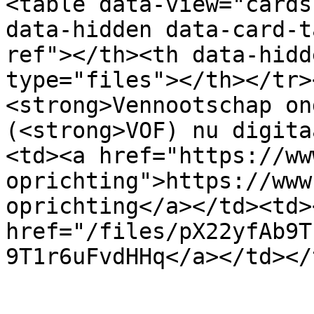
<table data-view="cards
data-hidden data-card-t
ref"></th><th data-hidd
type="files"></th></tr>
<strong>Vennootschap on
(<strong>VOF) nu digita
<td><a href="https://ww
oprichting">https://www
oprichting</a></td><td><
href="/files/pX22yfAb9T