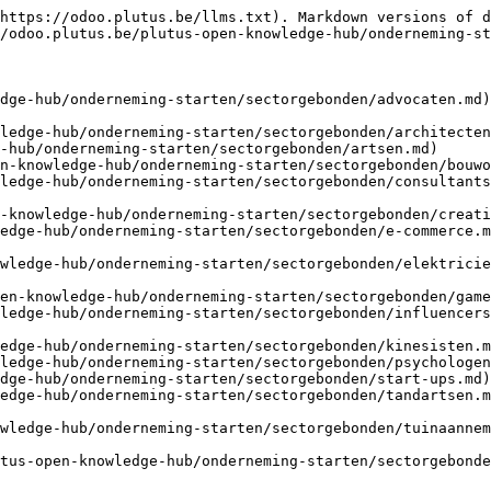
https://odoo.plutus.be/llms.txt). Markdown versions of d
/odoo.plutus.be/plutus-open-knowledge-hub/onderneming-st
dge-hub/onderneming-starten/sectorgebonden/advocaten.md)
ledge-hub/onderneming-starten/sectorgebonden/architecten
-hub/onderneming-starten/sectorgebonden/artsen.md)

n-knowledge-hub/onderneming-starten/sectorgebonden/bouwo
ledge-hub/onderneming-starten/sectorgebonden/consultants
-knowledge-hub/onderneming-starten/sectorgebonden/creati
edge-hub/onderneming-starten/sectorgebonden/e-commerce.m
wledge-hub/onderneming-starten/sectorgebonden/elektricie
en-knowledge-hub/onderneming-starten/sectorgebonden/game
ledge-hub/onderneming-starten/sectorgebonden/influencers
edge-hub/onderneming-starten/sectorgebonden/kinesisten.m
ledge-hub/onderneming-starten/sectorgebonden/psychologen
dge-hub/onderneming-starten/sectorgebonden/start-ups.md)

edge-hub/onderneming-starten/sectorgebonden/tandartsen.m
wledge-hub/onderneming-starten/sectorgebonden/tuinaannem