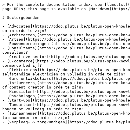
> For the complete documentation index, see [llms.txt](
page URLs; this page is available as [Markdown](https:/
# Sectorgebonden

- [Advocaten](https://odoo.plutus.be/plutus-open-knowle
om in orde te zijn?

- [Architecten](https://odoo.plutus.be/plutus-open-know
- [Artsen](https://odoo.plutus.be/plutus-open-knowledge
- [Bouwondernemingen](https://odoo.plutus.be/plutus-ope
- [Consultants](https://odoo.plutus.be/plutus-open-know
consultant?

- [Creatieve sector](https://odoo.plutus.be/plutus-open
- [E-commerce](https://odoo.plutus.be/plutus-open-knowl
commerce bedrijf?

- [Elektriciens](https://odoo.plutus.be/plutus-open-kno
zelfstandige elektricien om volledig in orde te zijn?

- [Game ontwikkelaars](https://odoo.plutus.be/plutus-op
- [Influencers](https://odoo.plutus.be/plutus-open-know
of content creator in orde te zijn?

- [Kinesisten](https://odoo.plutus.be/plutus-open-knowl
- [Psychologen](https://odoo.plutus.be/plutus-open-know
- [Start-ups](https://odoo.plutus.be/plutus-open-knowle
- [Tandartsen](https://odoo.plutus.be/plutus-open-knowl
houden om volledig in orde te zijn?

- [Tuinaannemer](https://odoo.plutus.be/plutus-open-kno
tuinaannemer in orde te zijn?
