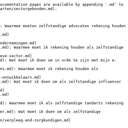
ocumentation pages are available by appending `.md` to 
arten/sectorgebonden.md).

: Waarmee moeten zelfstandige advocaten rekening houden 
.md)

ndernemingen.md)

.md): Waarmee moet ik rekening houden als zelfstandige 
eve-sector.md)

d): Wat moet ik doen om in orde te zijn met mijn e-
ns.md): Waarmee moet ik rekening houden als 
-ontwikkelaars.md)

.md): Wat moet ik doen om als zelfstandige influencer 
d)

.md)

d): Waarmee moet ik als zelfstandige tandarts rekening 
er.md): Wat moet ik doen om als zelfstandige 