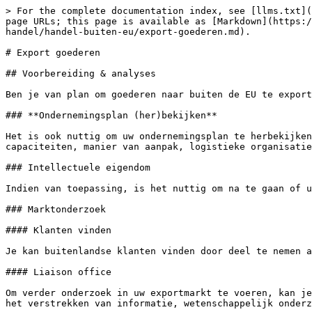
> For the complete documentation index, see [llms.txt](https://odoo.plutus.be/llms.txt). Markdown versions of documentation pages are available by appending `.md` to page URLs; this page is available as [Markdown](https://odoo.plutus.be/plutus-open-knowledge-hub/onderneming-uitbreiden/internationaal-ondernemen/internationale-handel/handel-buiten-eu/export-goederen.md).

# Export goederen

## Voorbereiding & analyses

Ben je van plan om goederen naar buiten de EU te exporteren? Controleer dan of uw onderneming voldoende voorbereid is om grensoverschrijdend te ondernemen.

### **Ondernemingsplan (her)bekijken**

Het is ook nuttig om uw ondernemingsplan te herbekijken en de nieuwe doelstellingen zoals internationale handel mee op te nemen. Denk na over uw strategie, capaciteiten, manier van aanpak, logistieke organisatie, formaliteiten, enz.

### Intellectuele eigendom

Indien van toepassing, is het nuttig om na te gaan of uw intellectuele eigendom voldoende beschermd zal zijn op uw exportmarkt.

### Marktonderzoek

#### Klanten vinden

Je kan buitenlandse klanten vinden door deel te nemen aan internationale beurzen en handelsmissies.

#### Liaison office

Om verder onderzoek in uw exportmarkt te voeren, kan je een representatiebureau of liaison office openen. Dit is een vestiging met als enige bedoeling de publiciteit, het verstrekken van informatie, wetenschappelijk onderzoek of analoge activiteiten met een voorbereidend of bijkomstig karakter te hebben.

Dit betekent dat een representatiebureau eerder publicitaire activiteiten uitvoert of onderzoeken doet. Een representatiebureau voert geen handelsactiviteiten uit, waardoor ze niet beschouwd wordt als een rechtspersoon of vaste inrichting. Hiernaast zijn er in principe geen belastbare inkomsten aangezien er nog geen handelsactiviteiten zijn.

### Klanten buiten de EU

#### Contracten & offertes

Stel een contract of offerte op waarin alle gegevens en afspraken duidelijk in kaart worden gebracht. Neem zeker onderstaande punten op:&#x20;

* Gedetailleerde omschrijving van de goederen&#x20;
* De prijzen
* Welk recht van toepassing is & geschillenregeling

Laat de contracten en offertes steeds door de klant ondertekenen.

{% hint style="success" %}
**Jurist**

Neem best contact op met een jurist om een goed onderbouwd contract op te stellen.
{% endhint %}

#### Voorwaarden

Stel algemene voorwaarden op die automatisch van toepassing zijn op al uw offertes en contracten.\
Zorg voor duidelijke afspraken rond het transport en de leveringstermijnen, maak gebruik van incoterms.

Maak ook duidelijke afspraken rond de betaalvoorwaarden. Bij export van goederen is het aan te raden om het geld reeds voor de verzending te ontvangen. Bespreek ook met je bank welke betalingsvormen in uw situatie geschikt zouden zijn, rekening houdend met betalingen in vreemde valuta.

## Access2Markets

Op de pagina Access2Markets van de Europese Commissie kan je de nodige informatie terugvinden over het in- en uitvoeren van goederen en diensten.

{% embed url="<https://trade.ec.europa.eu/access-to-markets/en/home>" %}
Europese Commissie - Access2Markets
{% endembed %}

## EORI-nummer

Om goederen op een vlotte manier te kunnen uitvoeren heb je naast je btw-nummer ook een EORI-nummer nodig.&#x20;

De aanvraagprocedure is vrij eenvoudig en gebeurt door het