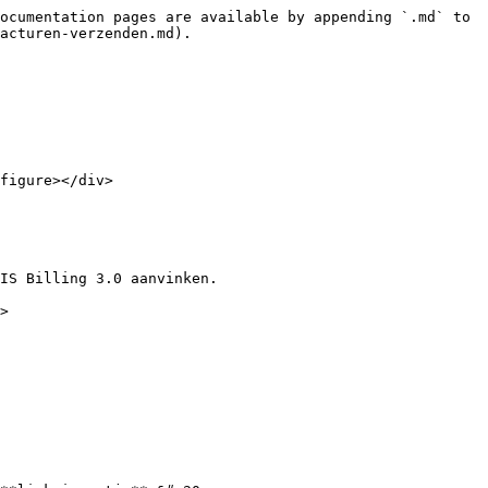
ocumentation pages are available by appending `.md` to 
acturen-verzenden.md).

figure></div>

IS Billing 3.0 aanvinken.

>
