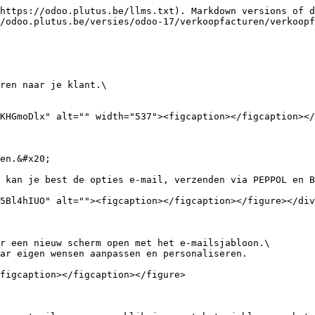
https://odoo.plutus.be/llms.txt). Markdown versions of d
/odoo.plutus.be/versies/odoo-17/verkoopfacturen/verkoopf
ren naar je klant.\

KHGmoDlx" alt="" width="537"><figcaption></figcaption></
en.&#x20;

 kan je best de opties e-mail, verzenden via PEPPOL en B
5Bl4hIUO" alt=""><figcaption></figcaption></figure></div
r een nieuw scherm open met het e-mailsjabloon.\

ar eigen wensen aanpassen en personaliseren.

figcaption></figcaption></figure>
