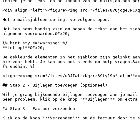
Indien je de tekst en de inhoud van de mailsjabloon per
<div align="left"><figure><img src="/files/8vQjogeJPCXq
Het e-mailsjabloon springt vervolgens open.

Het kan soms handig zijn om bepaalde tekst aan het sjab
algemene voorwaarden.&#x20;

{% hint style="warning" %}

**Let op!**&#x20;

De gekleurde elementen in het sjabloon zijn gelinkt aan
hiervoor hebt. Je kan ons ook steeds om hulp vragen.&#x
{% endhint %}

<figure><img src="/files/uRJIwlrxKqzrz6Sfy19p" alt=""><
## Stap 2 - Bijlagen toevoegen (optioneel)

Wil je graag bijkomende bijlagen toevoegen aan je mail 
Geen probleem, klik op de knop '**Bijlagen'** om extra 
## Stap 3 - Factuur verzenden
