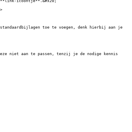
**link-icoontje**.&#x20;

>

standaardbijlagen toe te voegen, denk hierbij aan je 
eze niet aan te passen, tenzij je de nodige kennis 