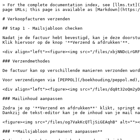
> For the complete documentation index, see [llms.txt](
page URLs; this page is available as [Markdown](https:/
# Verkoopfacturen verzenden

## Stap 1 - Mailsjabloon checken

Nadat je de factuur hebt bevestigd, kan je deze doorstu
Klik hiervoor op de knop '**Verzend & afdrukken'**.

<div align="left"><figure><img src="/files/xbjNNDcLrGRF
### Verzendmethodes

De factuur kan op verschillende manieren verzonden word
Voor verzendingen via [PEPPOL](/boekhouding/peppol.md),
<div align="left"><figure><img src="/files/dq8t32oQm2yD
### Mailinhoud aanpassen

Zodra je op '**Verzend en afdrukken**' klikt, springt e
Dankzij de tekst-editor kan je de inhoud van je mail na
<figure><img src="/files/og7VakKcQTljSiGEAqhB" alt=""><
### **Mailsjabloon permanent aanpassen**
